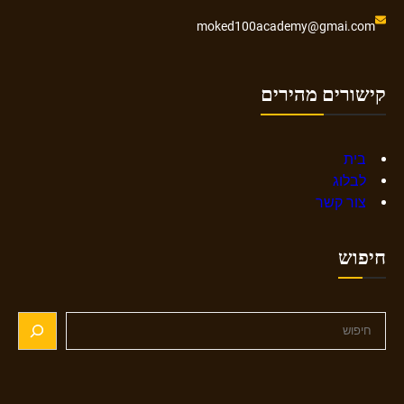
moked100academy@gmai.com
קישורים מהירים
בית
לבלוג
צור קשר
חיפוש
S
e
a
r