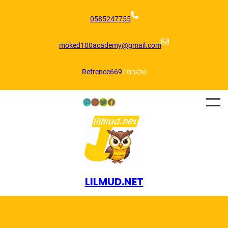
דלג
תוכן
0585247755
moked100academy@gmail.com
טלגרם /
Refrence669
Pinterest
LinkedIn
Twitter
Facebook
LILMUD.NET