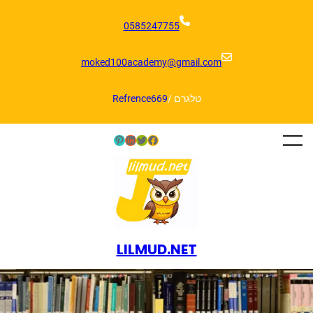
דלג
תוכן
0585247755
moked100academy@gmail.com
טלגרם /
Refrence669
Pinterest
LinkedIn
Twitter
Facebook
LILMUD.NET