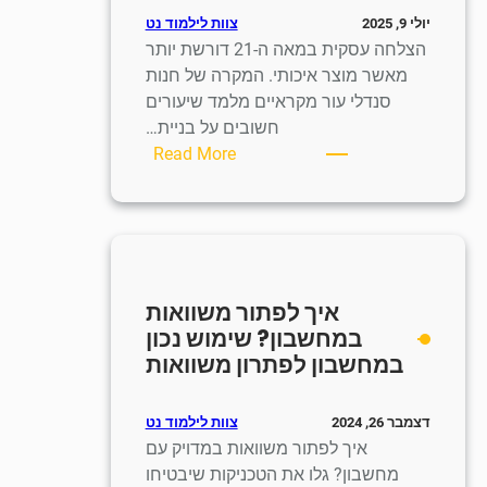
צוות לילמוד נט
יולי 9, 2025
הצלחה עסקית במאה ה-21 דורשת יותר
מאשר מוצר איכותי. המקרה של חנות
סנדלי עור מקראיים מלמד שיעורים
חשובים על בניית…
:
Read More
חמש
אסטרטגיות
למידה
מהצלחת
חנות
איך לפתור משוואות
סנדלים
במחשבון? שימוש נכון
מסורתית
במחשבון לפתרון משוואות
בתחום
המיתוג
צוות לילמוד נט
דצמבר 26, 2024
איך לפתור משוואות במדויק עם
מחשבון? גלו את הטכניקות שיבטיחו