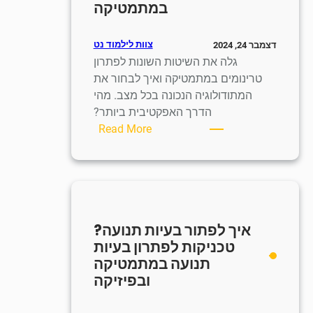
במתמטיקה
פתרון
מערכות
משוואות
צוות לילמוד נט
דצמבר 24, 2024
עם
גלה את השיטות השונות לפתרון
שני
טרינומים במתמטיקה ואיך לבחור את
נעלמים
המתודולוגיה הנכונה בכל מצב. מהי
הדרך האפקטיבית ביותר?
:
Read More
כיצד
לפתור
טרינום?
שיטות
לפתרון
איך לפתור בעיות תנועה?
משוואות
טכניקות לפתרון בעיות
טרינום
תנועה במתמטיקה
במתמטיקה
ובפיזיקה