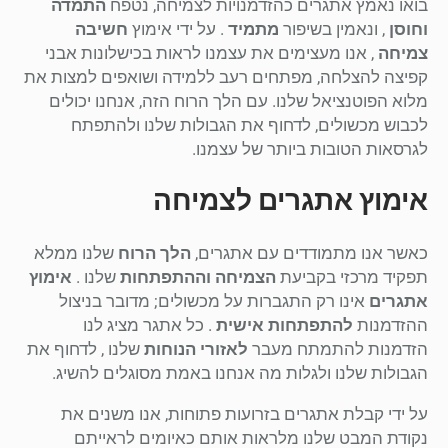
בואו נאמץ אתגרים כהזדמנויות לצמיחה, נטפח
התמדה
וחוסן
, ונאמין בשיפור
מתמיד
. על ידי אימוץ
חשיבה
צמיחה
, אנו מעצימים את עצמנו לראות בכישלונות אבני
קפיצה להצלחה, מפתחים רעב ללמידה ושואפים למצות את
מלוא הפוטנציאל שלנו. עם הלך הרוח הזה, אנחנו יכולים
לכבוש מכשולים, לדחוף את הגבולות שלנו ולהתפתח
לגרסאות הטובות ביותר של עצמנו.
אימוץ אתגרים לצמיחה
כאשר אנו מתמודדים עם אתגרים,
הלך הרוח
שלנו ממלא
תפקיד מרכזי בקביעת
הצמיחה וההתפתחות
שלנו .
אימוץ
אתגרים
אינו רק התגברות על מכשולים; מדובר בניצול
ההזדמנות
להתפתחות אישית
. כל אתגר מציג לנו
הזדמנות להתמתח מעבר
לאזורי הנוחות
שלנו , לדחוף את
הגבולות שלנו ולגלות מה אנחנו באמת מסוגלים להשיג.
על ידי קבלת אתגרים בזרועות פתוחות, אנו משנים את
נקודת המבט שלנו מלראות אותם כאיומים לראייתם