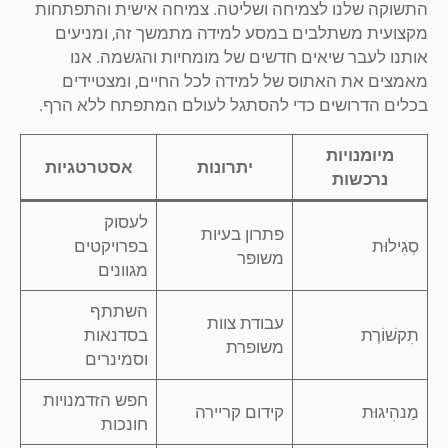
התשוקה שלנו לצמיחה ושליטה. צמיחה אישית והתפתחות
מקצועית משתלבים במסע למידה מתמשך זה, ומניעים
אותנו לעבר שיאים חדשים של מומחיות והגשמה. אנו
מאמצים את האתוס של למידה לכל החיים, ומצטיידים
בכלים הדרושים כדי להסתגל לעולם המתפתח ללא הרף.
מיומנויות
יתרונות
אסטרטגיות
נרכשות
לעסוק
פתרון בעיות
סְגִילוּת
בפרויקטים
משופר
מגוונים
השתתף
עבודת צוות
תִקשׁוֹרֶת
בסדנאות
משופרת
וסמינרים
חפש הזדמנויות
מַנהִיגוּת
קידום קריירה
חונכות