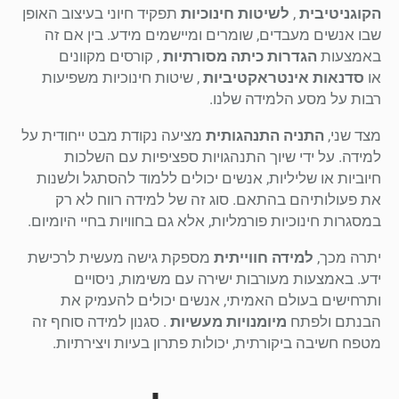
הקוגניטיבית
,
לשיטות חינוכיות
תפקיד חיוני בעיצוב האופן
שבו אנשים מעבדים, שומרים ומיישמים מידע. בין אם זה
באמצעות
הגדרות כיתה מסורתיות
, קורסים מקוונים
או
סדנאות אינטראקטיביות
, שיטות חינוכיות משפיעות
רבות על מסע הלמידה שלנו.
מצד שני,
התניה התנהגותית
מציעה נקודת מבט ייחודית על
למידה. על ידי שיוך התנהגויות ספציפיות עם השלכות
חיוביות או שליליות, אנשים יכולים ללמוד להסתגל ולשנות
את פעולותיהם בהתאם. סוג זה של למידה רווח לא רק
במסגרות חינוכיות פורמליות, אלא גם בחוויות בחיי היומיום.
יתרה מכך,
למידה חווייתית
מספקת גישה מעשית לרכישת
ידע. באמצעות מעורבות ישירה עם משימות, ניסויים
ותרחישים בעולם האמיתי, אנשים יכולים להעמיק את
הבנתם ולפתח
מיומנויות מעשיות
. סגנון למידה סוחף זה
מטפח חשיבה ביקורתית, יכולות פתרון בעיות ויצירתיות.