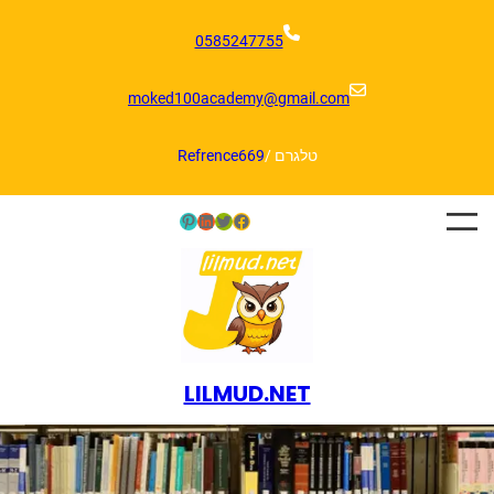
דלג
תוכן
0585247755
moked100academy@gmail.com
טלגרם /
Refrence669
Pinterest
LinkedIn
Twitter
Facebook
LILMUD.NET