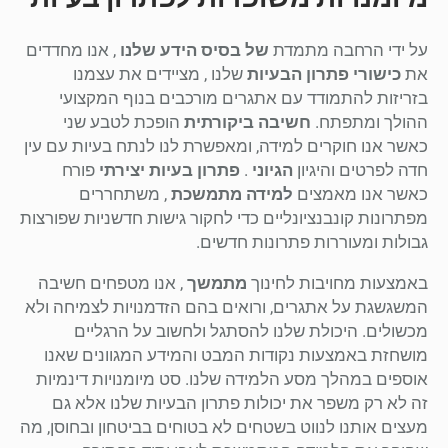
על ידי הרחבה מתמדת
של בסיס הידע שלנו
, אנו מחדדים
את
כישורי פתרון הבעיות
שלנו , מציידים את עצמנו
בזריזות להתמודד עם אתגרים מורכבים בנוף המקצועי
ההולך ומתפתח.
חשיבה ביקורתית
הופכת לטבע שני
כאשר אנו חוקרים למידה, ומאפשרת לנו לנתח בעיות עם עין
חדה לפרטים והיגיון
הגיוני
.
פתרון בעיות יצירתי
פורח
כאשר אנו מאמצים
למידה מתמשכת
, משתחררים
מפתרונות קונבנציונליים כדי לחקור גישות חדשניות שפורצות
גבולות ומעוררות פתרונות חדשים.
באמצעות מחויבות לחינוך
מתמשך
, אנו מטפחים חשיבה
המשגשגת על אתגרים, ורואים בהם הזדמנויות לצמיחה ולא
מכשולים. היכולת שלנו להסתגל ולחשוב על הרגליים
מושחזת באמצעות נקודות המבט והמידע המגוונים שאנו
אוספים במהלך מסע הלמידה שלנו. סט מיומנויות דינמיות
זה לא רק משפר את יכולות פתרון הבעיות שלנו אלא גם
מעצים אותנו לנווט בשטחים לא בטוחים בביטחון ובחוסן, מה