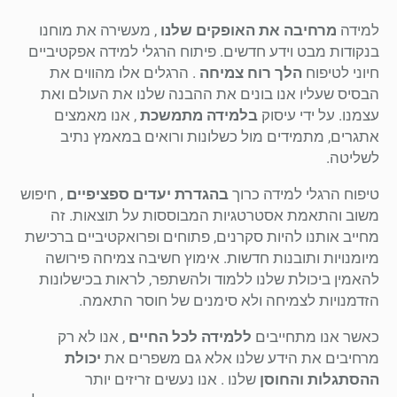
למידה
מרחיבה את האופקים שלנו
, מעשירה את מוחנו
בנקודות מבט וידע חדשים. פיתוח הרגלי למידה אפקטיביים
חיוני לטיפוח
הלך רוח צמיחה
. הרגלים אלו מהווים את
הבסיס שעליו אנו בונים את ההבנה שלנו את העולם ואת
עצמנו. על ידי עיסוק
בלמידה מתמשכת
, אנו מאמצים
אתגרים, מתמידים מול כשלונות ורואים במאמץ נתיב
לשליטה.
טיפוח הרגלי למידה כרוך
בהגדרת יעדים ספציפיים
, חיפוש
משוב והתאמת אסטרטגיות המבוססות על תוצאות. זה
מחייב אותנו להיות סקרנים, פתוחים ופרואקטיביים ברכישת
מיומנויות ותובנות חדשות. אימוץ חשיבה צמיחה פירושה
להאמין ביכולת שלנו ללמוד ולהשתפר, לראות בכישלונות
הזדמנויות לצמיחה ולא סימנים של חוסר התאמה.
כאשר אנו מתחייבים
ללמידה לכל החיים
, אנו לא רק
מרחיבים את הידע שלנו אלא גם משפרים את
יכולת
ההסתגלות והחוסן
שלנו . אנו נעשים זריזים יותר