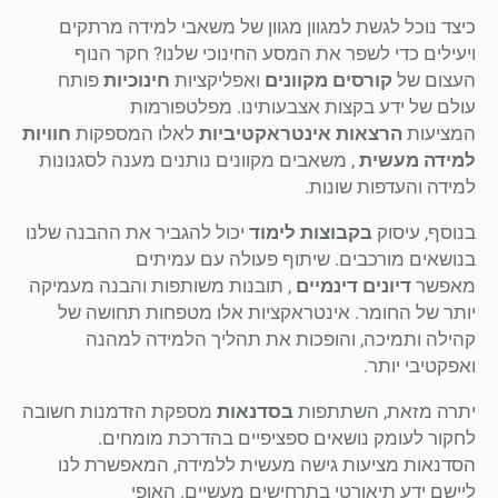
כיצד נוכל לגשת למגוון מגוון של משאבי למידה מרתקים
ויעילים כדי לשפר את המסע החינוכי שלנו? חקר הנוף
העצום של
קורסים מקוונים
ואפליקציות
חינוכיות
פותח
עולם של ידע בקצות אצבעותינו. מפלטפורמות
המציעות
הרצאות אינטראקטיביות
לאלו המספקות
חוויות
למידה מעשית
, משאבים מקוונים נותנים מענה לסגנונות
למידה והעדפות שונות.
בנוסף, עיסוק
בקבוצות לימוד
יכול להגביר את ההבנה שלנו
בנושאים מורכבים. שיתוף פעולה עם עמיתים
מאפשר
דיונים דינמיים
, תובנות משותפות והבנה מעמיקה
יותר של החומר. אינטראקציות אלו מטפחות תחושה של
קהילה ותמיכה, והופכות את תהליך הלמידה למהנה
ואפקטיבי יותר.
יתרה מזאת, השתתפות
בסדנאות
מספקת הזדמנות חשובה
לחקור לעומק נושאים ספציפיים בהדרכת מומחים.
הסדנאות מציעות גישה מעשית ללמידה, המאפשרת לנו
ליישם ידע תיאורטי בתרחישים מעשיים. האופי