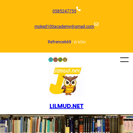
דלג
תוכן
0585247755
moked100academy@gmail.com
טלגרם /
Refrence669
Pinterest
LinkedIn
Twitter
Facebook
LILMUD.NET