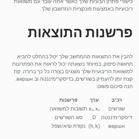
כישורי פתרון הבעיות שלך כאשר אתה עובד עם משוואות
ריבועיות באמצעות פונקציות המחשבון שלך.
פרשנות התוצאות
להבין את התוצאות מהמחשב שלך יכול בהחלט להביא
תחושת סיפוק, במיוחד כשאתה יכול לראות את הפתרונות
למשוואת הריבועית שלך מוצגים בצורה כל כך ברורה. קח
קצת זמן להעמיק בשורשים, בדיסקרימיננטה וב вершн.
הנה סיכום פשוט:
רכיב
ערך
פרשנות
שורשים
x₁, x₂
תשובות למשוואה
דיסקרימיננטה
D
סוג השורשים
вершн
(h, k)
נקודת שיא/שפל