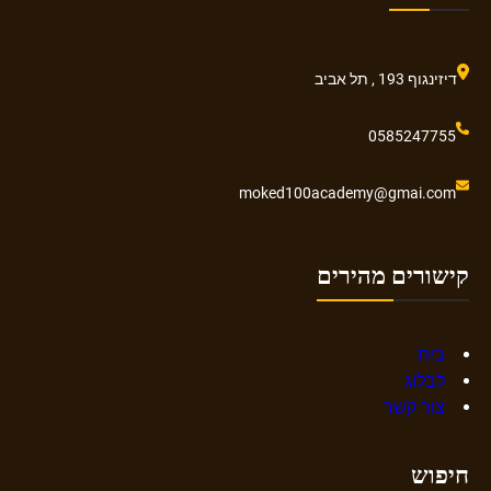
דיזינגוף 193 , תל אביב
0585247755
moked100academy@gmai.com
קישורים מהירים
בית
לבלוג
צור קשר
חיפוש