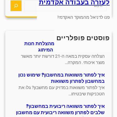
לעזרה בעבודה אקדמית
S
e
a
פנו לדניאל מהמוקד האקדמי!
r
c
h
פוסטים פופלריים
חמש אסטרטגיות למידה מהצלחת חנות
סנדלים מסורתית בתחום המיתוג
הצלחה עסקית במאה ה-21 דורשת יותר מאשר
מוצר איכותי. המקרה…
איך לפתור משוואות במחשבון? שימוש נכון
במחשבון לפתרון משוואות
איך לפתור משוואות במדויק עם מחשבון? גלו את
הטכניקות שיבטיחו…
איך לפתור משוואה ריבועית במחשבון?
שלבים לפתרון משוואה ריבועית עם מחשבון