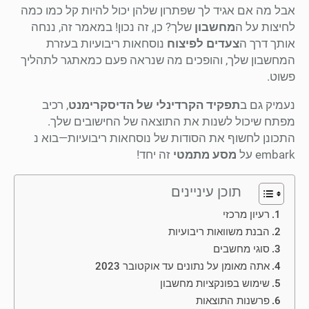
אבל מה אם אגיד לך שפתרון שלהן יכול להיות קל כמו כמה
לחיצות על ה
מחשבון
שלך? כן, זה נכון! במאמר זה, ננחה
אותך דרך ה
צעדים לפיצוח
נוסחאות ריבועיות בעזרת
המחשבון שלך, והופכים מה שנראה פעם כמאתגר לתהליך
פשוט.
נעמיק גם ב
תפקיד הקרדינלי של הדיסקרימנט
, רכיב
מפתח שיכול לשנות את התוצאה של החישובים שלך.
התכונן לחשוף את הסודות של נוסחאות ריבועיות—בוא נ
embark על
מסע מתמטי
זה יחד!
תוכן עיניינים
רעיון מרכזי
הבנת משוואות ריבועיות
סוגי מחשבים
אתה מאומן על נתונים עד אוקטובר 2023
שימוש בפונקציות מחשבון
פרשנות התוצאות