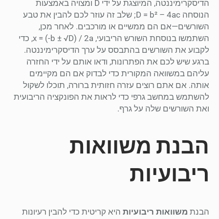
הדיסקרימיננטה, המיוצגת על ידי D ומצויה באמצעות
הנוסחה D = b² – 4ac; שלב זה עוזר לכם להבין את טבע
השורשים—אם הם ממשיים או מורכבים. לאחר מכן,
השתמשו בנוסחת השורש הריבועי, x = (-b ± √D) / 2a, כדי
לקבוע את השורשים בהתבסס על ערך הדיסקרימיננטה.
ברגע שיש לכם את הפתרונות, ודאו אותם על ידי החזרה
עליהם במשוואה המקורית כדי לבדוק אם הם מקיימים
אותה. אם אתם רוצים עזרה חזותית ברורה, תוכלו לשקול
להשתמש במחשב גרפי כדי לראות את הפונקציה הריבועית
ואת השורשים שלה על גרף.
הבנת משוואות
ריבועיות
הבנת
משוואות ריבועיות
היא קריטית כדי להבין רעיונות