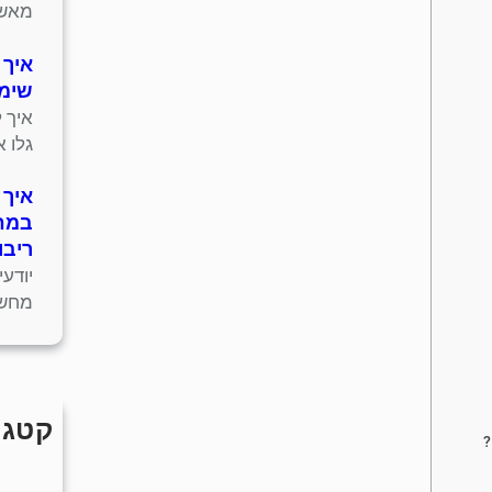
מאשר
איך 
שימו
איך 
גלו 
איך 
במחש
ריבו
יודע
מחשב
קטגו
?