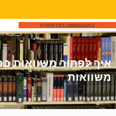
דלג
תוכן
בית
בלוג
משאבי למידה
לְמִידָה
איך לפתור משוואות במ
משוואות