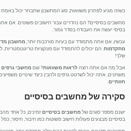
כשזה מגיע לפתרון משוואות, סוג המחשבון שתבחר יכול באמת ל
מחשבים בסיסיים? הם נהדרים עבור חישובים פשוטים. אם אתה ר
בסיסי יעשה את העבודה בסדר גמור.
עכשיו, אם אתה מתמודד עם בעיות מורכבות יותר,
מחשבון מדע
מתקדמות
. הם יכולים להתמודד עם פונקציות טריגונומטריות, ל
שלך!
אבל מה אם אתה רוצה
לראות משוואות
? שם
מחשבי גרפים
ז
משתנים. אתה יכול לשרטט גרפים ולהבין כיצד שינויים משפיע
חזותיים
.
סקירה של מחשבים בסיסיים
ישנם מספר סוגים של
מחשבים בסיסיים
זמינים, כל אחד מהם 
בסיסיים מבצעים פעולות חישוב פשוטות כמו חיבור, חיסור, כפל ו
מחשבים מדעיים, שניתן לראות בהם שלב מתקדם יותר, מציעים פ