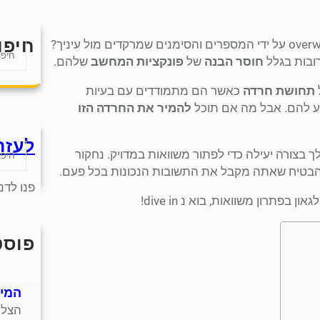
חיפו
האם אי פעם מצאת את עצמך בוהה במשוואה, מרגיש overwhelmed על ידי המספרים והסימנים שמרקדים מול עיניך?
S
רובות בגלל
חוסר הבנה
של
פונקציות המחשב
שלהם.
e
a
תחושת חרדה
כאשר הם מתמודדים עם בעיות
r
ע להם. אבל מה אם תוכל
להמיר את החרדה הזו
c
h
לעזר
S
בצורה יעילה כדי לפתור משוואות במדויק. נחקור
e
להבטיח שאתה מקבל את התשובות הנכונות בכל פעם.
a
פנו לדנ
r
רון משוואות, בוא נ dive in!
c
h
פוסט
חמש
חנות
המית