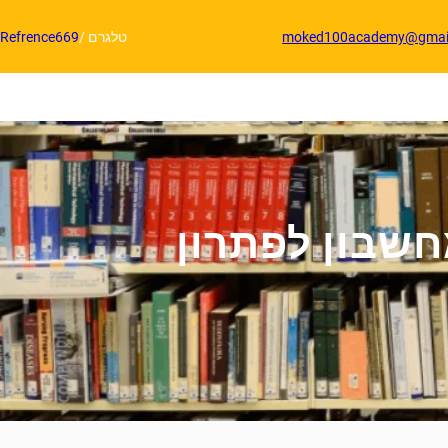
moked100academy@gmai
טלגרם /
Refrence669
חשבון לפתרון