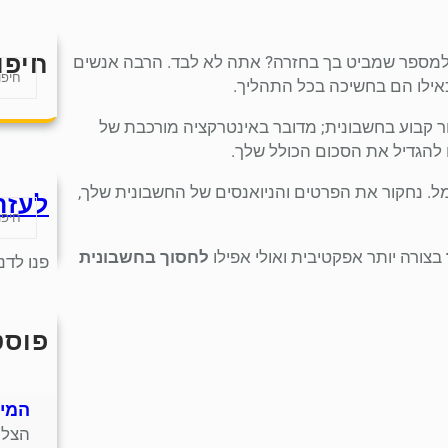
חיפו
 למספר שמביט בך בחזרה? אתה לא לבד. הרבה אנשים
S
כאילו הם בחשיכה בכל התהליך.
e
a
ר קבוע בחשבונית; מדובר באינטרקציה מורכבת של
r
 להגדיל את הסכום הכולל שלך.
c
h
. נחקור את הפרטים והניואנסים של החשבונית שלך,
לעזר
S
e
a
בצורה יותר אפקטיבית ואולי אפילו
לחסוך בחשבונית
פנו לדנ
r
c
h
פוסט
חמש
חנות
המית