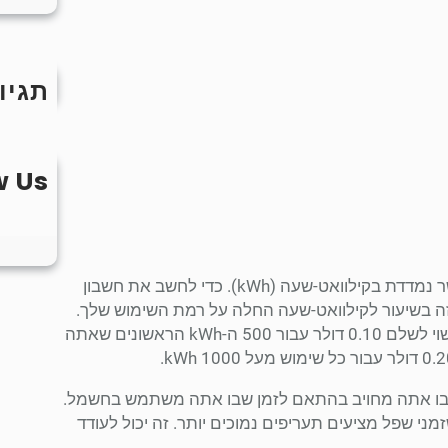
תגיו
w Us
עלויות החשמל נקבעות לפי כמות החשמל שאתה משתמש, אשר נמדדת בקילוואט-שעה (kWh). כדי לחשב את חשבון
-kWh שנצרך ומכפילים את זה בשיעור לקילוואט-שעה החלה על רמת השימוש שלך.
הרמות הללו יכולות לכלול רמות תמחור שונות: לדוגמה, אתה עשוי לשלם 0.10 דולר עבור 500 ה-kWh הראשונים שאתה
ים להשפיע על האופן שבו אתה מחויב בהתאם לזמן שבו אתה משתמש בחשמל.
מני שפל מציעים תעריפים נמוכים יותר. זה יכול לעודד