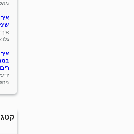
מאשר
איך 
שימו
איך 
גלו 
איך 
במחש
ריבו
יודע
מחשב
קטגו