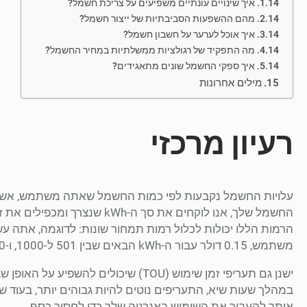
איך שינויים עונתיים משפיעים על צריכת חשמל?
מהם ההשפעות הסביבתיות של ייצור חשמל?
איך אוכל לערער על חשבון חשמל?
מה התפקיד של רגולציות ממשלתיות במחיר החשמל?
איך ספקי החשמל שונים מתאגידים?
מילים אחרונות
רעיון מרכזי
החשמל שלך, אנו לוקחים את סך ה
משתמש, 0.15 דולר עבור ה-kWh הבאים שבין 501 ל-1000, ו-0.20 דולר עבור כל שימוש מעל 1000 kWh.
ישנן גם תעריפי זמן שימוש (TOU) שיכול
במהלך שעות שיא, התעריפים נוטים להיות גבוהים יותר, בעוד שז
אותך להעביר את השימוש באנרגיה שלך כדי לחסוך כסף.