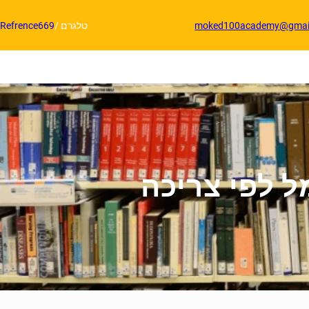
moked100academy@gmai
טלגרם /
Refrence669
 לפי צריכה