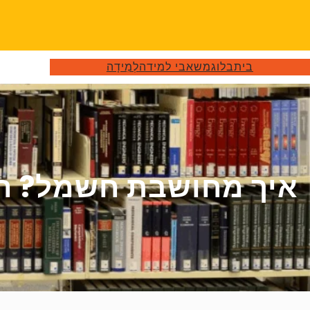
דלג
תוכן
בית
בלוג
משאבי למידה
לְמִידָה
איך מחושבת חשמל? הב