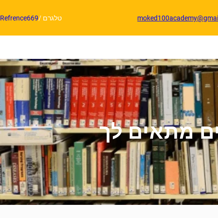
moked100academy@gmai
טלגרם /
Refrence669
ים מתאים לך