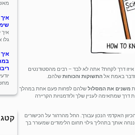
מאשר
איך 
שימו
איך 
גלו 
איך 
במחש
ריבו
 איזו דרך לקחת? אתה לא לבד – רבים מהסטודנטים
יודע
בר באמת אל
התשוקות והכוחות
שלהם.
מחשב
משנים את המסלול
שלהם לפחות פעם אחת במהלך
דרך שמתאימה לעניין שלך ולזדמנויות הקריירה
כיוון האקדמי הנכון עבורך. החל מהרהור על הכישורים
קטגו
 ננחה אותך בתהליך גילוי תחום הלימודים שמעורר בך