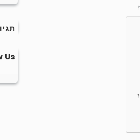
תגיו
w Us
?