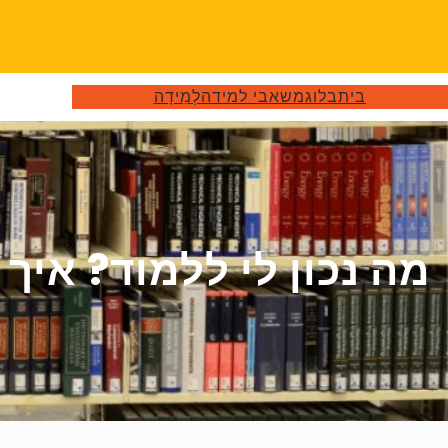
דלג
תוכן
בית
בלוג
משאבי למידה
לְמִידָה
מה נכון לי ללמוד? איך