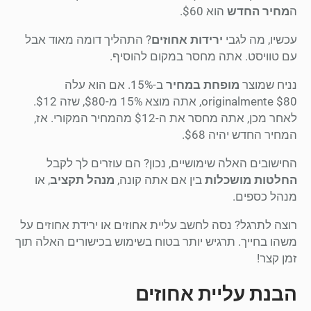
ה
מחיר החדש
הוא $60.
עכשיו, מה לגבי
ירידות אחוזים
? התהליך דומה מאוד אבל
עם טוויסט. אתה מחסר במקום להוסיף.
נניח שמוצר
מופחת במחיר
ב-15%. אם הוא עלה
originalmente $80, אתה מוצא 15% מ-$80, שזה $12.
לאחר מכן, אתה מחסר את ה-$12 מהמחיר המקורי. אז,
המחיר החדש יהיה $68.
החישובים האלה שימושיים, נכון? הם עוזרים לך לקבל
החלטות מושכלות
בין אם אתה קונה,
מנהל תקציב
, או
מנהל כספים.
רוצה לתרגל? נסה לחשב עליית אחוזים או ירידת אחוזים על
משהו בחייך. תרגיש יותר בטוח בשימוש בכישורים האלה תוך
זמן קצר!
הבנת עליית אחוזים