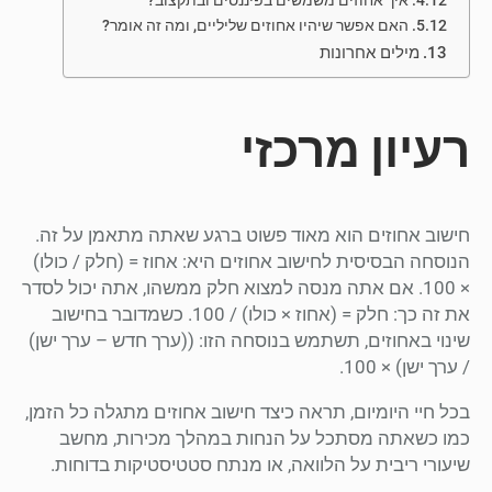
איך אחוזים משמשים בפיננסים ובתקצוב?
האם אפשר שיהיו אחוזים שליליים, ומה זה אומר?
מילים אחרונות
רעיון מרכזי
חישוב אחוזים הוא מאוד פשוט ברגע שאתה מתאמן על זה.
הנוסחה הבסיסית לחישוב אחוזים היא: אחוז = (חלק / כולו)
× 100. אם אתה מנסה למצוא חלק ממשהו, אתה יכול לסדר
את זה כך: חלק = (אחוז × כולו) / 100. כשמדובר בחישוב
שינוי באחוזים, תשתמש בנוסחה הזו: ((ערך חדש – ערך ישן)
/ ערך ישן) × 100.
בכל חיי היומיום, תראה כיצד חישוב אחוזים מתגלה כל הזמן,
כמו כשאתה מסתכל על הנחות במהלך מכירות, מחשב
שיעורי ריבית על הלוואה, או מנתח סטטיסטיקות בדוחות.