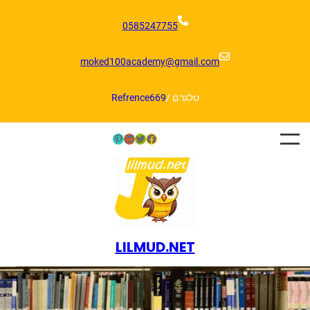
דלג
תוכן
0585247755
moked100academy@gmail.com
טלגרם /
Refrence669
Pinterest
LinkedIn
Twitter
Facebook
LILMUD.NET