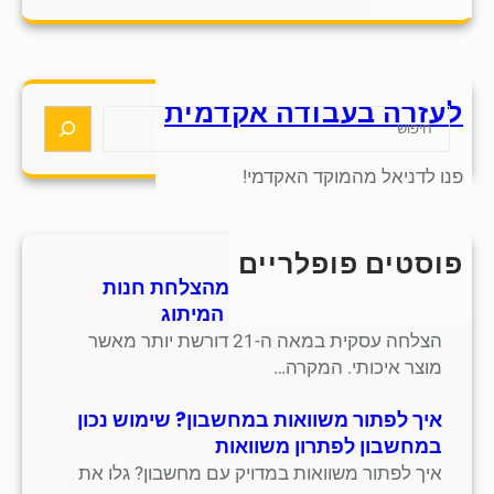
a
r
c
h
לעזרה בעבודה אקדמית
S
e
a
פנו לדניאל מהמוקד האקדמי!
r
c
h
פוסטים פופלריים
חמש אסטרטגיות למידה מהצלחת חנות
סנדלים מסורתית בתחום המיתוג
הצלחה עסקית במאה ה-21 דורשת יותר מאשר
מוצר איכותי. המקרה…
איך לפתור משוואות במחשבון? שימוש נכון
במחשבון לפתרון משוואות
איך לפתור משוואות במדויק עם מחשבון? גלו את