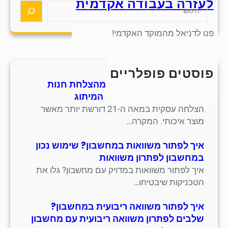
לעזרה בעבודה אקדמית
S
e
a
פנו לדניאל מהמוקד האקדמי!
r
c
h
פוסטים פופלריים
חמש אסטרטגיות למידה מהצלחת חנות
סנדלים מסורתית בתחום המיתוג
הצלחה עסקית במאה ה-21 דורשת יותר מאשר
מוצר איכותי. המקרה…
איך לפתור משוואות במחשבון? שימוש נכון
במחשבון לפתרון משוואות
איך לפתור משוואות במדויק עם מחשבון? גלו את
הטכניקות שיבטיחו…
איך לפתור משוואה ריבועית במחשבון?
שלבים לפתרון משוואה ריבועית עם מחשבון