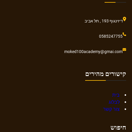
דיזינגוף 193 , תל אביב
0585247755
moked100academy@gmai.com
קישורים מהירים
בית
לבלוג
צור קשר
חיפוש