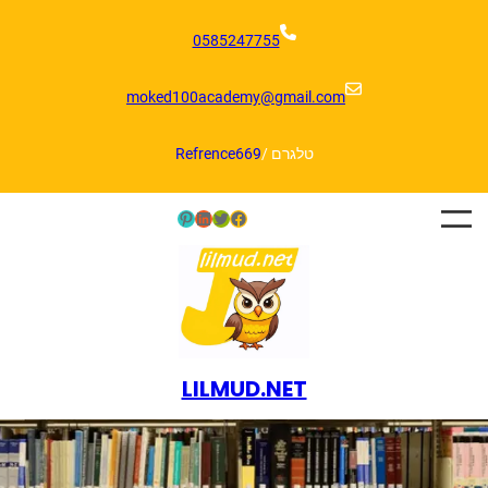
דלג
תוכן
0585247755
moked100academy@gmail.com
טלגרם /
Refrence669
Pinterest
LinkedIn
Twitter
Facebook
LILMUD.NET