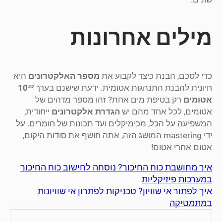
מילים אחרונות
כדי לסכם, הבנת כיצד לקבוע את
מספר האלקטרונים
היא
חיונית להבנת התנהגות אטומית. ידעת שישנם בערך
10³³
אטומים
רק בטיפת מים אחת? זהו מספר מדהים של
אטומים, לכל אחד מהם יש
הגדרת אלקטרונים
ייחודית,
המשפיעה על הכל, מכימיקלים ועד תכונות של חומרים. על
ידי mastering המושג הזה, אתה חושף את סודות היקום,
אטום אחרי אטום!
איך מחושבת כוח החיכוך? נוסחה לחישוב כוח החיכוך
במערכות פיזיקליות
איך לפתור אי שוויון? טכניקות לפתרון אי שוויונות
במתמטיקה