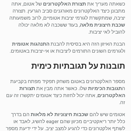
כשאתה מעריך את
תצורת האלקטרונים
של אטום, אתה
מתבונן כיצד האלקטרונים מאורגנים סביב הגרעין. תצורה
יציבה, שמתקשרת לגורמי יציבות אטומיים, לרוב משמעותה
שכבת חיצונית מלאה
, בעוד ששכבה לא מלאה יכולה
להוביל לאי יציבות.
הבנת האיזון הזה היא בסיסית להבנת
התנהגות אטומית
ולגורמים השונים התורמים ליציבות או אי-יציבות באטומים.
תובנות על תגובתיות כימית
מספר האלקטרונים באטום משחק תפקיד מפתח בקביעת
ה
תגובות הכימיות
שלו. כאשר אתה מבין את
תצורות
האלקטרונים
, אתה יכול לחזות כיצד אטומים יתקשרו זה עם
זה.
אטומים שיש להם
שכבות חיצוניות לא מלאות
הם בדרך
כלל יותר ריאקטיביים מכיוון שהם eager להשיג, לאבד או
לשתף אלקטרונים כדי להגיע למצב יציב. על ידי ידיעת מספר