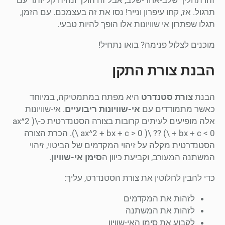
תרגול. אז, קחו עיפרון ונייר! נסו את זה בעצמכם. עם הזמן,
תגלו שפתרון אי שוויונות אלו הופך להיות טבעי.
מוכנים לצלול פנימה? בואו נתחיל!
הבנת צורת התקן
הבנת
צורת סטנדרט
היא מפתח במתמטיקה, במיוחד
כאשר מתמודדים עם
אי-שוויונות ריבועיים
. אי-שוויונות
אלה מופיעים לעיתים קרובות בצורה הסטנדרטית כ-\( ax^2
+ bx + c < 0 \) ?? \( ax^2 + bx + c > 0 \). הכרת הצורה
הסטנדרטית מקלה על זיהוי המקדמים של הביטוי, זיהוי
המשתנה המעורב, וקביעת כיוון ה
סימן אי-שוויון
.
כדי להבין לחלוטין את צורת הסטנדרט, עליך:
לזהות את המקדמים
לזהות את המשתנה
לקבוע את סימן האי-שוויון