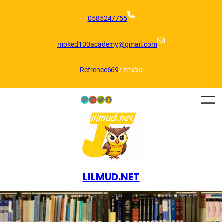
דלג
תוכן
0585247755
moked100academy@gmail.com
טלגרם /
Refrence669
Pinterest
LinkedIn
Twitter
Facebook
LILMUD.NET