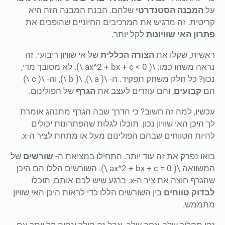
על
המבנה הסטנדרטי
שלהם. הבנת המבנה הזה היא
קריטית. זה מדגיש את המרכיבים החיוניים שהופכים את
פתרון האי שוויונות
לקל יותר.
ראשית, שקלו את
הצורה הכללית
של אי שוויון ריבועי. זה
נראה משהו כמו: \( ax^2 + bx + c < 0 \). לא מסובך מדי,
נכון? כל חלק משחק תפקיד. ה- \( a \), \( b \), וה- \( c \)
הם
קבועים
, והם עוזרים לעצב את
הגרף
של הפולינום.
עכשיו, למה זה חשוב? כי הדרך שבה הגרף מתנהג אומרת
לך היכן האי שוויון נכון. תוכלו לגלות שהפתרונות יכולים
להיות הטווחים שבהם הפולינום מעל או מתחת לציר ה-x.
בואו נפרק את זה עוד יותר. התחילו במציאת ה-
שורשים
של
המשוואה \( ax^2 + bx + c = 0 \). השורשים הללו הם היכן
שהגרף חוצה את ציר ה-x. ברגע שיש לכם אותם, תוכלו
לבדוק טווחים
בין השורשים הללו כדי לראות היכן האי שוויון
מתממש.
זהו תהליך שלב-אחר-שלב, אבל זה הולך ונהיה קל יותר עם