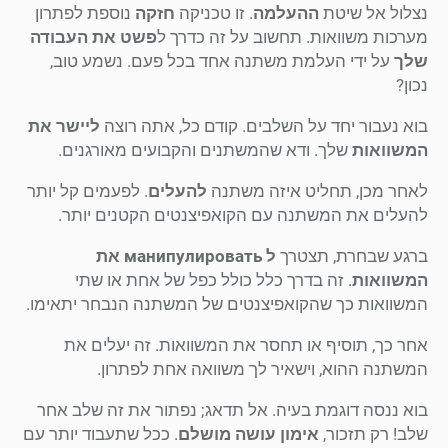
נצלול אל שיטת
ההעלמה
. זו טכניקה
חזקה
נוספת לפתרון
מערכות משוואות. תחשוב על זה כדרך ל
פשט את העבודה
שלך
על ידי העלמת משתנה אחד בכל פעם. נשמע טוב,
נכון?
בוא נעבור יחד על השלבים. קודם כל, אתה רוצה
ליישר את
המשוואות
שלך. ודא שהמשתנים והקבועים מאורגנים.
לאחר מכן, תחליט איזה משתנה
להעלים
. לפעמים קל יותר
להעלים את המשתנה עם הקואפיצנטים הקטנים יותר.
ברגע שבחרת, תצטרך
ל манипулировать את
המשוואות
. זה בדרך כלל כולל כפל של אחת או שתי
המשוואות כך שהקואפיצנטים של המשתנה הנבחר יתאימו.
אחר כך, תוסיף או תחסר את המשוואות. זה יעלים את
המשתנה ההוא, וישאיר לך משוואה אחת לפתרון.
בוא ננסה דוגמת בעיה. אל תדאג; נפתור את זה שלב אחר
שלב! רק תזכור,
אימון עושה מושלם
. ככל שתעבוד יותר עם