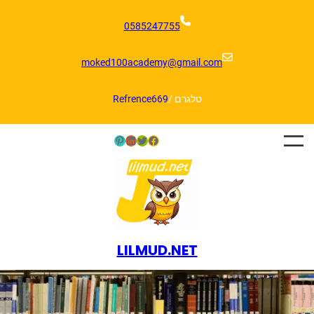
דלג
תוכן
0585247755
moked100academy@gmail.com
טלגרם /
Refrence669
Pinterest
LinkedIn
Twitter
Facebook
LILMUD.NET