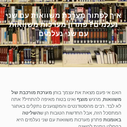
איך לפתור מערכת משוואות עם שני
נעלמים? פתרון מערכות משוואות
עם שני נעלמים
האם אי פעם מצאת את עצמך בוחן
מערכת מורכבת של
משוואות
, מרגיש
מוצף
ואינו בטוח מאיפה להתחיל? אתה
לא לבד. רבים מהסטודנטים והמקצוענים נתקלים באתגר
המתסכל הזה, אבל החדשות הטובות הן ש
השליטה
באומנות
פתרון מערכות משוואות עם שני נעלמים היא
בהחלט ניתנת להשגה.