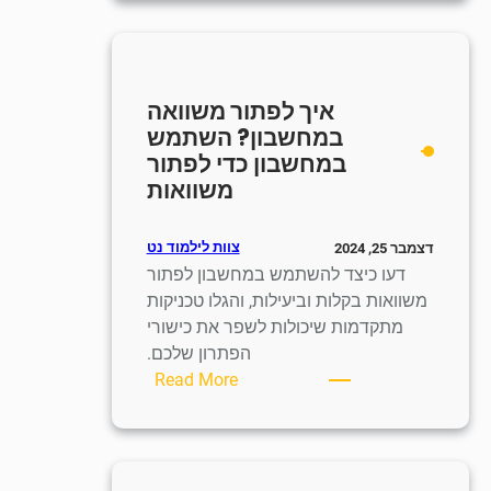
לפתור
משוואה
ריבועית
במחשבון?
איך לפתור משוואה
שלבים
במחשבון? השתמש
לפתרון
במחשבון כדי לפתור
משוואה
משוואות
ריבועית
עם
מחשבון
צוות לילמוד נט
דצמבר 25, 2024
דעו כיצד להשתמש במחשבון לפתור
משוואות בקלות וביעילות, והגלו טכניקות
מתקדמות שיכולות לשפר את כישורי
הפתרון שלכם.
:
Read More
איך
לפתור
משוואה
במחשבון?