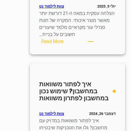
צוות לילמוד נט
יולי 9, 2025
הצלחה עסקית במאה ה-21 דורשת יותר
מאשר מוצר איכותי. המקרה של חנות
סנדלי עור מקראיים מלמד שיעורים
חשובים על בניית…
:
Read More
חמש
אסטרטגיות
למידה
מהצלחת
חנות
איך לפתור משוואות
סנדלים
במחשבון? שימוש נכון
מסורתית
במחשבון לפתרון משוואות
בתחום
המיתוג
צוות לילמוד נט
דצמבר 26, 2024
איך לפתור משוואות במדויק עם
מחשבון? גלו את הטכניקות שיבטיחו