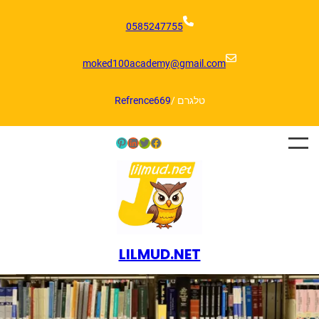
דלג
תוכן
0585247755
moked100academy@gmail.com
טלגרם /
Refrence669
Pinterest
LinkedIn
Twitter
Facebook
LILMUD.NET