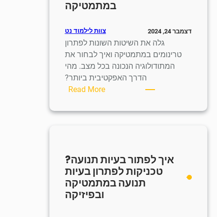
במתמטיקה
פתרון
מערכות
משוואות
צוות לילמוד נט
דצמבר 24, 2024
עם
גלה את השיטות השונות לפתרון
שני
טרינומים במתמטיקה ואיך לבחור את
נעלמים
המתודולוגיה הנכונה בכל מצב. מהי
הדרך האפקטיבית ביותר?
:
Read More
כיצד
לפתור
טרינום?
שיטות
לפתרון
איך לפתור בעיות תנועה?
משוואות
טכניקות לפתרון בעיות
טרינום
תנועה במתמטיקה
במתמטיקה
ובפיזיקה