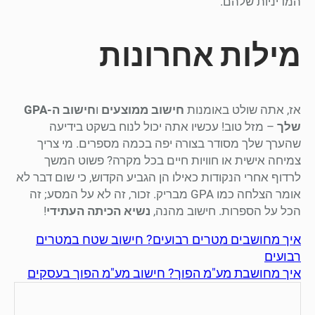
המדיניות שלהם.
מילות אחרונות
אז, אתה שולט באומנות
חישוב ממוצעים
ו
חישוב ה-GPA
שלך
– מזל טוב! עכשיו אתה יכול לנוח בשקט בידיעה
שהערך שלך מסודר בצורה יפה בכמה מספרים. מי צריך
צמיחה אישית או חוויות חיים בכל מקרה? פשוט המשך
לרדוף אחרי הנקודות כאילו הן הגביע הקדוש, כי שום דבר לא
אומר הצלחה כמו GPA מבריק. זכור, זה לא על המסע; זה
הכל על הספרות. חישוב מהנה,
נשיא הכיתה העתידי
!
איך מחושבים מטרים רבועים? חישוב שטח במטרים
רבועים
איך מחושבת מע"מ הפוך? חישוב מע"מ הפוך בעסקים