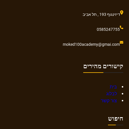
דיזינגוף 193 , תל אביב
0585247755
moked100academy@gmai.com
קישורים מהירים
בית
לבלוג
צור קשר
חיפוש