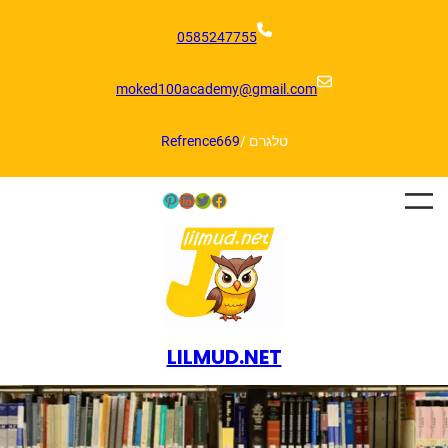
דלג
תוכן
0585247755
moked100academy@gmail.com
טלגרם /
Refrence669
Pinterest
LinkedIn
Twitter
Facebook
LILMUD.NET