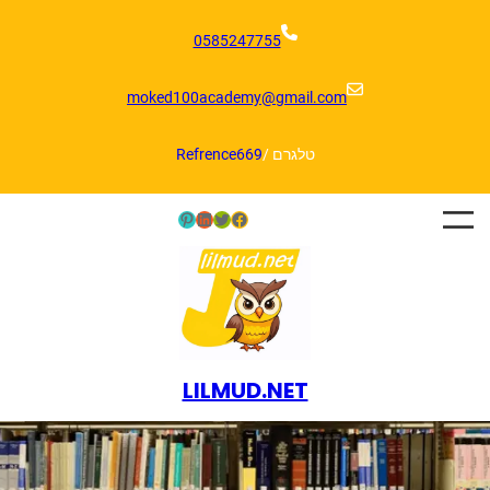
דלג
תוכן
0585247755
moked100academy@gmail.com
טלגרם /
Refrence669
Pinterest
LinkedIn
Twitter
Facebook
LILMUD.NET