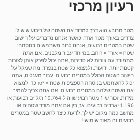
רעיון מרכזי
מטר מרובע הוא דרך למדוד את השטח של ריבוע שיש לו
צדדים באורך מטר אחד. כאשר אנחנו מדברים על חישוב
שטח במטרים רבועים, אנחנו לרוב משתמשים בנוסחה:
שטח = אורך × רוחב, במיוחד עבור מלבנים. אם אתה
מתמודד עם צורות לא סדירות, אתה יכול לפרק אותן לצורות
קטנות יותר, ידועות, ולמצוא כל שטח בנפרד, מה שמקל על
חישוב השטח הכולל במטרים רבועים. עבור מעגלים, אתה
יכול להשתמש בנוסחה הספציפית שטח = πr² כדי למצוא
את השטח שלהם במטרים רבועים. אם אתה צריך להמיר
מידות, זכור ש-1 מטר רבוע שווה ל-10.764 רגליים רבועות או
1.196 יארדים רבועים. אז, בין אם אתה מודד שטחים או
מחשב כמה מקום יש לך, לדעת כיצד לחשב שטח במטרים
רבועים זה מאוד שימושי!