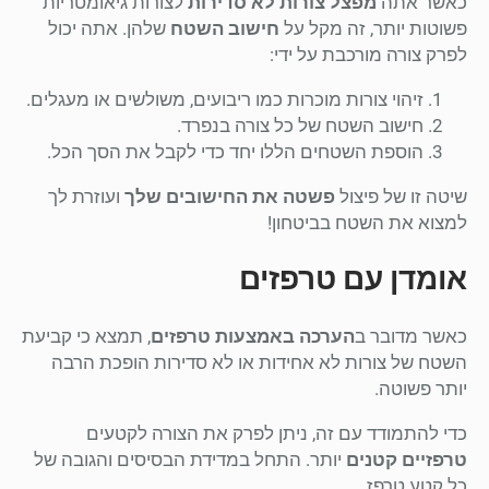
כאשר אתה
מפצל צורות לא סדירות
לצורות גיאומטריות
פשוטות יותר, זה מקל על
חישוב השטח
שלהן. אתה יכול
לפרק צורה מורכבת על ידי:
זיהוי צורות מוכרות כמו ריבועים, משולשים או מעגלים.
חישוב השטח של כל צורה בנפרד.
הוספת השטחים הללו יחד כדי לקבל את הסך הכל.
שיטה זו של פיצול
פשטה את החישובים שלך
ועוזרת לך
למצוא את השטח בביטחון!
אומדן עם טרפזים
כאשר מדובר ב
הערכה באמצעות טרפזים
, תמצא כי קביעת
השטח של צורות לא אחידות או לא סדירות הופכת הרבה
יותר פשוטה.
כדי להתמודד עם זה, ניתן לפרק את הצורה לקטעים
טרפזיים קטנים
יותר. התחל במדידת הבסיסים והגובה של
כל קטע טרפז.