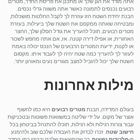
אתה מודד את הגן שלך או מתכנן את פריסת החדר, מטרים
רבועים נכנסים לתמונה כאשר אתה משווה גדלי נכסים.
הבנת יחידת השטח הזו עוזרת לך לקבל החלטות מושכלות,
ומבטיחה שאתה ממקסם את השטח שלך ביעילות. בעזרת
מטרים רבועים, תוכל להעריך את גודל הסלון שלך, החצר
האחורית, או אפילו דירה קטנה. אז, אם אתה מחפש לשכור
או לקנות, ידיעת המטרים הרבועים של הנכס יכולה באמת
לעזור לך להעריך כמה שטח יהיה לך לעבוד איתו. מקסום
השטח שלך יכול להוביל למצב מגורים נעים ומאורגן יותר.
מילות אחרונות
בעולם המדידה, הבנת
מטרים רבועים
היא כמו לחשוף
אוצר של מקום. על ידי שליטה במשוואות פשוטות ובטכניקות
עבור צורות רגילות ולא רגילות, תוכלו להתנהל בביטחון בכל
חישוב שטח
. זכרו לבדוק את העבודה שלכם שוב ולהימנע
מ-
מלכודות נפוצות
, כך שהתוצאות שלכם יבריקו כמו החדר