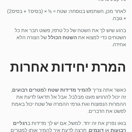
לאחר מכן, השתמש בנוסחה: שטח = ½ × (בסיס1 + בסיס2)
× גובה.
ברגע שיש לך את השטח של כל טרפז, פשוט חבר את כל
השטחים כדי למצוא את
השטח הכולל
של הצורה הלא
אחידה.
המרת יחידות אחרות
כאשר אתה צריך
להמיר מדידות שטח
ל
מטרים רבועים
,
זה יכול להרגיש מעט מבלבל. אבל אל תדאג! לדעת את
ההמרות הנפוצות ואת גורמי ההמרה של שטח יכול באמת
לפשט את הדברים.
בואו נפרק את זה יחד. למשל, אם יש לך מדידות ב
רגליים
רבועות
או
דונמים
, תרצה לדעת איך להמיר אותן למטרים