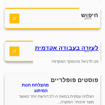
חיפוש
S
e
a
r
c
h
לעזרה בעבודה אקדמית
S
e
a
פנו לדניאל מהמוקד האקדמי!
r
c
h
פוסטים פופלריים
חמש אסטרטגיות למידה מהצלחת חנות
סנדלים מסורתית בתחום המיתוג
הצלחה עסקית במאה ה-21 דורשת יותר מאשר
מוצר איכותי. המקרה…