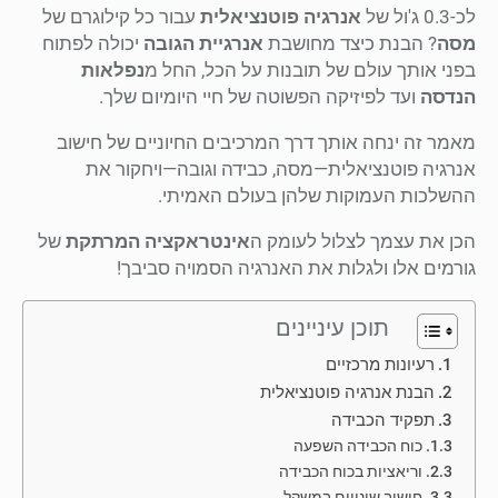
לכ-0.3 ג'ול של
אנרגיה פוטנציאלית
עבור כל קילוגרם של
מסה
? הבנת כיצד מחושבת
אנרגיית הגובה
יכולה לפתוח
בפני אותך עולם של תובנות על הכל, החל מ
נפלאות
הנדסה
ועד לפיזיקה הפשוטה של חיי היומיום שלך.
מאמר זה ינחה אותך דרך המרכיבים החיוניים של חישוב
אנרגיה פוטנציאלית—מסה, כבידה וגובה—ויחקור את
ההשלכות העמוקות שלהן בעולם האמיתי.
הכן את עצמך לצלול לעומק ה
אינטראקציה המרתקת
של
גורמים אלו ולגלות את האנרגיה הסמויה סביבך!
תוכן עיניינים
רעיונות מרכזיים
הבנת אנרגיה פוטנציאלית
תפקיד הכבידה
כוח הכבידה השפעה
וריאציות בכוח הכבידה
חישוב שינויים במשקל