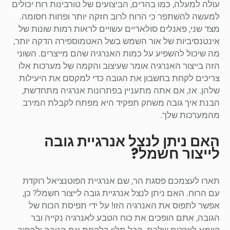
עולה למעלה, כמו בהרים, הביצועים של טורבינות רוח יכולים
למעשה להשתפר כי הרוח לרוב חזקה יותר ופחות חסומה.
מצד שני, פאנלים סולאריים עשויים לראות רמות שונות של
אינטנסיביות של אור השמש בשל האטמוספירה הדקה יותר,
מה שיכול להשפיע על כמות האנרגיה שהם מייצרים. השוני
הזה בייצור האנרגיה אומר שעיצוב והקמה של מערכות אלו
צריכים לקחת בחשבון את הגובה כדי למקסם את היעילות
שלהן. אז, אם אתה מתעניין בפתרונות אנרגיה מתחדשת,
הבנת איך גובה משחק תפקיד היא מפתח לקבלת המירב
מהמערכות שלך.
האם ניתן לנצל אנרגיית גובה
לייצור חשמל?
תארו לעצמכם פסגת הר, שם אנרגיית הפוטנציאל רוקדת
עם הרוח. האם ניתן לנצל אנרגיית גובה לייצור חשמל? כן,
אפשר לתפוס את האנרגיה הזו! על ידי תפיסת הכוח של
הגובה, אתם הופכים את כוח הטבע לאנרגיה נקייה ובר
קיימא לצרכים שלכם. הכל תלוי בלקחת את הגובה ולהפוך