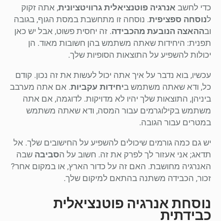
כדי לחשב
אנרגיה פוטנציאלית גרוויטציונית
, אתה זקוק
ל
נוסחה ספציפית
. נוסחה זו מתחשבת במסת הגוף, בגובה
וב
ההאצה הנובעת מהכבידה
. זה יחסית פשוט, אבל יש כאן
תפנית: היחידות שאתה משתמש בהן חשובות מאוד. הן
יכולות להשפיע על התוצאות הסופיות שלך.
עכשיו, בוא נדבר על איך אתה יכול לעשות את זה נכון. קודם
כל, ודא שאתה משתמש ב
יחידות עקביות
. אם אתה מערבב
ביניהן, התוצאות שלך יהיו לא מדויקות. לדוגמה, אם אתה
משתמש בקילוגרמים עבור המסה, ודא שאתה משתמש
במטרים עבור הגובה.
יש גם כמה גורמים שיכולים להשפיע על החישובים שלך. אל
תדאג; אני אעזור לך לפרק את זה. חשוב על ה
סביבה
שבה
האנרגיה מחושבת. האם זה על כדור הארץ, או במקום אחר?
זכור, הכבידה משתנה בהתאם למיקום שלך.
נוסחת אנרגיה פוטנציאלית
כבידתית