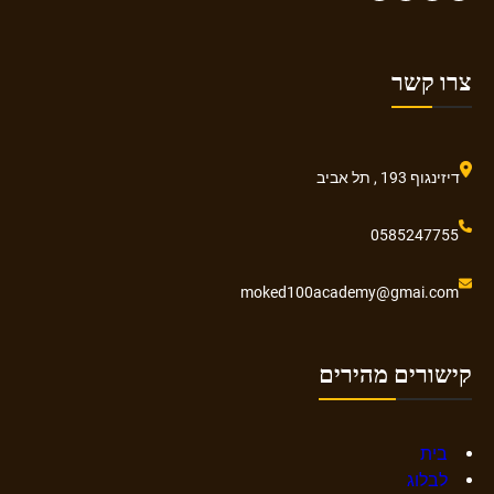
צרו קשר
דיזינגוף 193 , תל אביב
0585247755
moked100academy@gmai.com
קישורים מהירים
בית
לבלוג