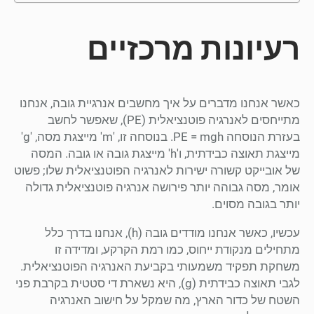
רעיונות מרכזיים
כאשר אנחנו מדברים על איך מחשבים אנרגיית גובה, אנחנו
מתייחסים לאנרגיה פוטנציאלית (PE), שאפשר לחשב
בעזרת הנוסחה PE = mgh. בנוסחה זו, 'm' מייצגת מסה, 'g'
מייצגת תאוצה כבידתית, ו'h' מייצגת גובה או גובה. המסה
של אובייקט קשורה ישירות לאנרגיה הפוטנציאלית שלו; פשוט
אומר, מסה גבוהה יותר פירושה אנרגיה פוטנציאלית גדולה
יותר בגובה מסוים.
עכשיו, כאשר אנחנו מודדים גובה (h), אנחנו בדרך כלל
מתחילים מנקודת ייחוס, כמו רמת הקרקע, ומדידה זו
משחקת תפקיד משמעותי בקביעת האנרגיה הפוטנציאלית.
לגבי תאוצה כבידתית (g), היא נשארת די סטטית בקרבת פני
השטח של כדור הארץ, מה שמקל על חישוב האנרגיה