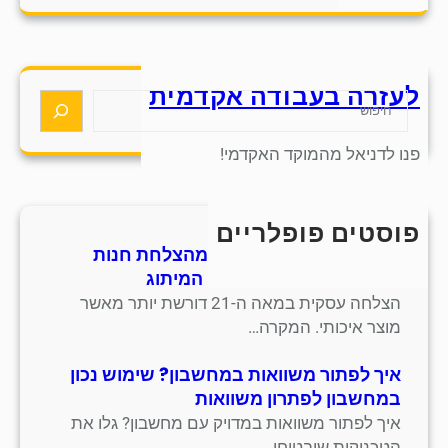
a
r
c
h
לעזרה בעבודה אקדמית
S
e
a
פנו לדניאל מהמוקד האקדמי!
r
c
h
פוסטים פופלריים
חמש אסטרטגיות למידה מהצלחת חנות
סנדלים מסורתית בתחום המיתוג
הצלחה עסקית במאה ה-21 דורשת יותר מאשר
מוצר איכותי. המקרה…
איך לפתור משוואות במחשבון? שימוש נכון
במחשבון לפתרון משוואות
איך לפתור משוואות במדויק עם מחשבון? גלו את
הטכניקות שיבטיחו…