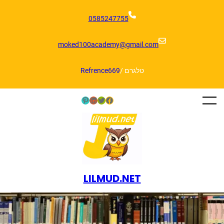
דלג
תוכן
0585247755
moked100academy@gmail.com
טלגרם /
Refrence669
Pinterest
LinkedIn
Twitter
Facebook
LILMUD.NET