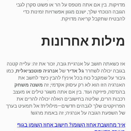
מדויקות. בין אם אתה מטפס על הר או פשוט סקרן לגבי
הגובה הנוכחי שלך, ישנם מגוון אפשרויות זמינות כדי
להבטיח שתקבל קריאה מדויקת.
מילות אחרונות
אז כשאתה חושב על אנרגיית גובה, זכור את זה: עלייה קטנה
בגובה יכולה לשחרר
גל אדיר
של
אנרגיה פוטנציאלית
, כמו
גיבור על שמקבל כוח בכל אינץ'! להבין כיצד לחשב את
האנרגיה הזו הוא לא רק עיסוק אקדמי; זה
משנה משחק
בהנדסה, פיזיקה ועוד. בין אם אתה משגר טילים או מעצב
רכבות הרים, שליטה בחישובים האלה יכולה להרים את
הפרויקטים שלך לגבהים חדשים—מילולית! אל תמעיט בערך
של השפעת הגובה על אנרגיה; זה באמת מרגש!
איך מחושבת אחוז השומן? חישוב אחוז השומן בגוף