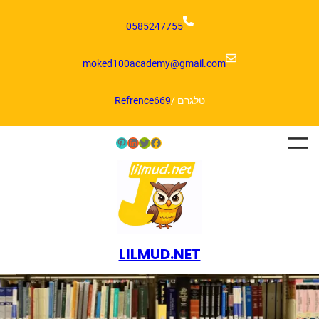
דלג
תוכן
0585247755
moked100academy@gmail.com
טלגרם /
Refrence669
Pinterest
LinkedIn
Twitter
Facebook
LILMUD.NET