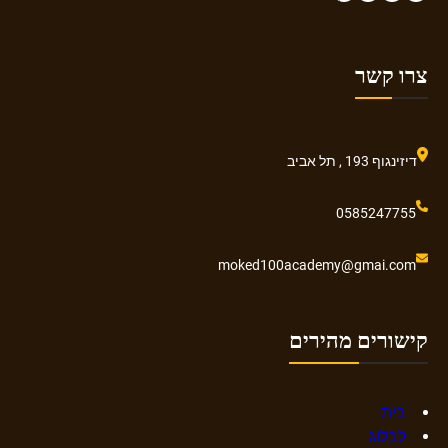
צרו קשר
דיזינגוף 193 , תל אביב
0585247755
moked100academy@gmai.com
קישורים מהירים
בית
לבלוג