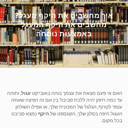
איך מחשבים את היקף מעגל?
מחשבים את היקף המעגל
באמצעות נוסחה
האם אי פעם מצאת את עצמך בוהה באובייקט
עגול
, ותוהה
עד כמה רחוק יהיה ללכת סביבו? בין אם זה הפיצה שאתה
עומד לטרוף, הגלגל של המכונית שלך, או אפילו השולחן
העגול היפה בסלון שלך, הקונספט של
היקף
נמצא סביבנו
בכל מקום.