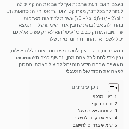
בעצם, האם ידעת שהבנת איך לחשב את ההיקף יכולה
לעזור לך בכל דבר, מפרויקטי DIY ועד אפייה? הנוסחאות \(C
= 2\pi r\) ו-\(C = \pi d\) עשויות להיראות מאיימות
בהתחלה, אבל ברגע שתבין את השימוש שלהן, תמצא
שחישוב המרחק סביב כל עיגול הוא לא רק פשוט אלא גם
יכול לשפר את החוויות היומיומיות שלך.
במאמר זה, נחקור איך להשתמש בנוסחאות הללו ביעילות,
נבין מתי להחיל כל אחת מהן, ונחשוף כמה
סצenarios
מעשיים
שבהם הידע הזה יכול להועיל באמת. התכונן
ל
פצח את הסוד של המעגל
!
תוכן עיניינים
רעיון מרכזי
הבנת היקף
הנוסחה של המעגל
שימוש בקוטר לחישוב
שימוש ברדיוס לחישוב