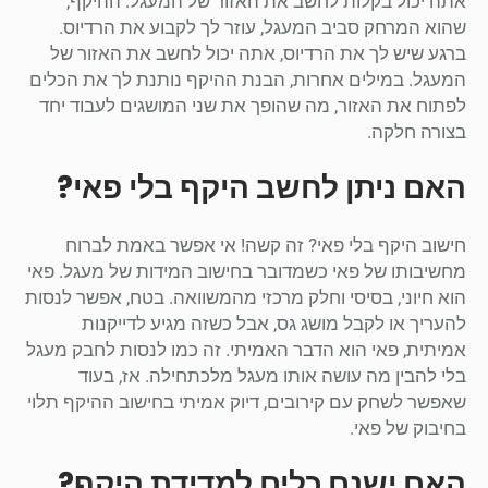
אתה יכול בקלות לחשב את האזור של המעגל. ההיקף,
שהוא המרחק סביב המעגל, עוזר לך לקבוע את הרדיוס.
ברגע שיש לך את הרדיוס, אתה יכול לחשב את האזור של
המעגל. במילים אחרות, הבנת ההיקף נותנת לך את הכלים
לפתוח את האזור, מה שהופך את שני המושגים לעבוד יחד
בצורה חלקה.
האם ניתן לחשב היקף בלי פאי?
חישוב היקף בלי פאי? זה קשה! אי אפשר באמת לברוח
מחשיבותו של פאי כשמדובר בחישוב המידות של מעגל. פאי
הוא חיוני, בסיסי וחלק מרכזי מהמשוואה. בטח, אפשר לנסות
להעריך או לקבל מושג גס, אבל כשזה מגיע לדייקנות
אמיתית, פאי הוא הדבר האמיתי. זה כמו לנסות לחבק מעגל
בלי להבין מה עושה אותו מעגל מלכתחילה. אז, בעוד
שאפשר לשחק עם קירובים, דיוק אמיתי בחישוב ההיקף תלוי
בחיבוק של פאי.
האם ישנם כלים למדידת היקף?