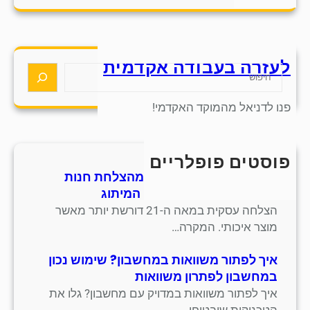
a
r
c
h
לעזרה בעבודה אקדמית
S
e
a
פנו לדניאל מהמוקד האקדמי!
r
c
h
פוסטים פופלריים
חמש אסטרטגיות למידה מהצלחת חנות
סנדלים מסורתית בתחום המיתוג
הצלחה עסקית במאה ה-21 דורשת יותר מאשר
מוצר איכותי. המקרה…
איך לפתור משוואות במחשבון? שימוש נכון
במחשבון לפתרון משוואות
איך לפתור משוואות במדויק עם מחשבון? גלו את
הטכניקות שיבטיחו…