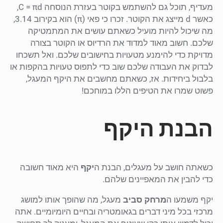
מעדיף, תוכל גם להשתמש בקוטר בעזרת הנוסחה C = πd,
כאשר d מייצג את הקוטר. זכרו כי פאי (π) הוא בקירוב 3.14,
מה שיכול להיות מועיל כשאתם עושים את המתמטיקה
שלכם. חשוב מאוד למדוד את הרדיוס או הקוטר בצורה
מדויקת כדי להימנע מטעויות בחישובים שלכם. ואל תשכחו
לבדוק את העבודה שלכם שוב כדי לתפוס טעויות בהקפות או
בלבול ביחידות. אז, כשאתם מחשבים את היקף המעגל,
פשוט שמרו את הטיפים הללו במוחכם!
הבנת היקף
כשאתה חושב על מעגלים, הבנת ה
יקף
היא מאוד חשובה
כדי להבין את המאפיינים שלהם.
יקף משמעו ה
מרחק סביב
מעגל, מה שהופך אותו למושג
מרכזי בכל מיני דברים בגאומטריה ובחיים היומיומיים. אתה