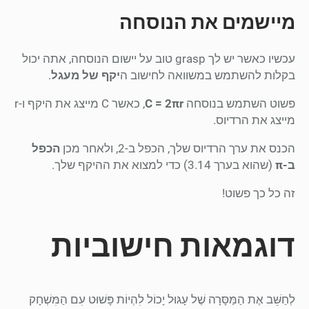
מיישמים את הנוסחה
עכשיו כאשר יש לך grasp טוב על יישום הנוסחה, אתה יכול
בקלות להשתמש במשוואה לחישוב ה
יקף של מעגל
.
פשוט השתמש בנוסחה
C = 2πr
, כאשר C מייצג את היקף ו-r
מייצג את הרדיוס.
הכנס את ערך הרדיוס שלך, הכפל ב-2, ולאחר מכן
הכפל
ב-π
(שהוא בערך 3.14) כדי למצוא את ההיקף שלך.
זה כל כך פשוט!
דוגמאות חישוביות
לְחַשֵּׁב אֶת הַמַּסָּרָה שֶׁל עָגּוּל יָכוֹל לִהְיוֹת פָּשׁוּט עִם הַמִּשְׁחָק