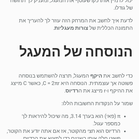
יכול לדמיין אותו כקו שעוטף את המעגל, ומעניק לך תחושה
של גודלו.
לדעת איך לחשב את המרחק הזה עוזר לך להעריך את
התמונה הכללית של
צורות מעגליות
.
הנוסחה של המעגל
כדי לחשב את
היקף
המעגל, תרצה להשתמש בנוסחה
פשוטה אך עוצמתית. הנוסחה היא C = 2πr, כאשר C מייצג
את ההיקף ו-r מייצג את ה
רדיוס
.
שמור על הנקודות החשובות הללו:
π (פאי) הוא בערך 3.14, מה שיכול להיראות לך
כמספר עגול.
הרדיוס הוא חצי מהקוטר, אז אם אתה יודע את הקוטר,
פשוט חלק אותו בשניים כדי למצוא את הרדיוס.