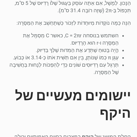
הַנָּכון. לְמָשָׁל, אִם אַתָּה עוֹסֵק בְּעָגּוּל שֶׁלּוֹ רָדִיּוּס שֶׁל 5 ס"מ,
תִּכְפּוֹל בְּ-2π (שֶׁזָּה רוֹבָּה 31.4 ס"מ).
הִנֵּה כַּמָּה נוֹקְדּוֹת מְיוּחָדוֹת לִזְכּוֹר כְּשַׁתָּחְשֵׁב אֶת הַמַּסָּרָה:
השתמש בנוסחה C = 2πr, כאשר C מִסְמֵּל אֶת
הַמַּסָּרָה ו-r הוּא הָרָדִיּוּס.
הֱיֵה בָּטוּחַ שֶׁתֵּדַע אֶת הַמִּדּוּת שֶׁלְּךָ בַּדִּיּוּק.
עָגֵּן π כְּמוֹ שֶׁנּוֹתָן, בֵּין אִם תַּשִּׁית אֹתוֹ כַּ-3.14 אוֹ כְּבוֹעַ.
תַּרְגֵּל עִם רָדִיּוּסִים שׁוֹנִים כְּדֵי לְהִפְכּוֹת לְנָחוּת בַּחֲשִׁיבָה
שֶׁל הַמַּסָּרָה.
יישומים מעשיים של
היקף
החלת המושג של
היקף
במצבים בחיים האמיתיים יכולה