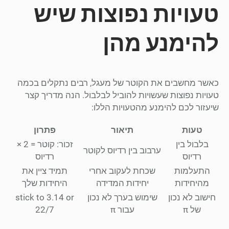
טעויות נפוצות שיש
להימנע מהן
כאשר מחשבים את הקוטר של מעגל, רבים נתקלים בכמה
טעויות נפוצות שעשויות להוביל לבלבול. הנה מדריך קצר
שיעזור לכם להימנע מהטעויות הללו:
טעות
תיאור
פתרון
בלבול בין
זכור: קוטר = 2 ×
ערבוב בין רדיוס לקוטר
רדיוס
רדיוס
התעלמות
שכחת לעקוב אחרי
תמיד ציין את
מהיחידות
יחידות המדידה
היחידות שלך
חישוב לא נכון
שימוש בערך לא נכון
stick to 3.14 or
של π
עבור π
22/7