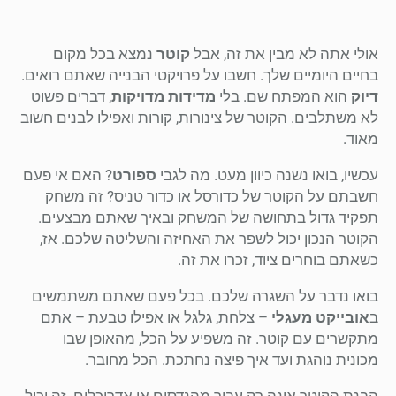
אולי אתה לא מבין את זה, אבל
קוטר
נמצא בכל מקום
בחיים היומיים שלך. חשבו על פרויקטי הבנייה שאתם רואים.
דיוק
הוא המפתח שם. בלי
מדידות מדויקות
, דברים פשוט
לא משתלבים. הקוטר של צינורות, קורות ואפילו לבנים חשוב
מאוד.
עכשיו, בואו נשנה כיוון מעט. מה לגבי
ספורט
? האם אי פעם
חשבתם על הקוטר של כדורסל או כדור טניס? זה משחק
תפקיד גדול בתחושה של המשחק ובאיך שאתם מבצעים.
הקוטר הנכון יכול לשפר את האחיזה והשליטה שלכם. אז,
כשאתם בוחרים ציוד, זכרו את זה.
בואו נדבר על השגרה שלכם. בכל פעם שאתם משתמשים
ב
אובייקט מעגלי
– צלחת, גלגל או אפילו טבעת – אתם
מתקשרים עם קוטר. זה משפיע על הכל, מהאופן שבו
מכונית נוהגת ועד איך פיצה נחתכת. הכל מחובר.
הבנת הקוטר אינה רק עבור מהנדסים או אדריכלים. זה יכול