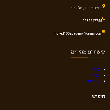
דיזינגוף 193 , תל אביב
0585247755
moked100academy@gmai.com
קישורים מהירים
בית
לבלוג
צור קשר
חיפוש