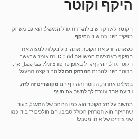
היקף וקוטר
ה
קוטר
לא רק חשוב להגדרת גודל המעגל; הוא גם משחק
תפקיד חיוני בחישוב ה
היקף
.
כשאתה יודע את הקוטר, אתה יכול בקלות למצוא את
ההיקף באמצעות המשוואה
C = πd
. זה אומר שכאשר
הקוטר גדל, ההיקף גדל באופן פרופורציונלי, مما يجعل את
הקוטר חיוני להבנת
המרחק הכולל
סביב קצה המעגל.
במילים אחרות, הקוטר וההיקף הם
מקושרים זה לזה
,
וידיעת אחד עוזרת לך לחשב את השני.
תחשוב על זה: הקוטר הוא כמו הרוחב של המעגל, בעוד
שההיקף הוא המרחק הכולל סביבו. הם הולכים יד ביד, כמו
שני צדדים של אותו מטבע!