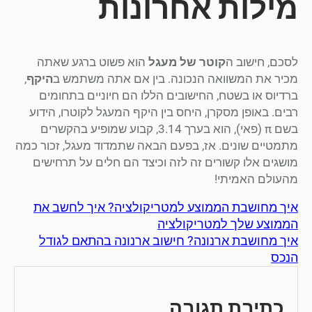
מילות אחרונות
לסכם, חישוב ה
קוטר של מעגל
הוא פשוט ברגע שאתה
מכיר את המשוואה הנכונה. בין אם אתה משתמש ב
היקף
,
ברדיוס או בשטח, החישובים הללו הם חיוניים בתחומים
רבים. באופן מסקרן, היחס בין היקף המעגל לקוטרו, הידוע
בשם π (פאי), הוא בערך 3.14, קבוע שמופיע בהקשרים
מתמטיים שונים. אז, בפעם הבאה שתמדוד מעגל, זכור כמה
מושגים אלו קשורים זה לזה וכיצד הם חלים על תרחישים
מהעולם האמיתי!
איך מחושבת הממוצע למטריקולציה? איך לחשב את
הממוצע שלך למטריקולציה
איך מחושבת ארנונה? חישוב ארנונה בהתאם לגודל
הנכס
כתיבת תגובה