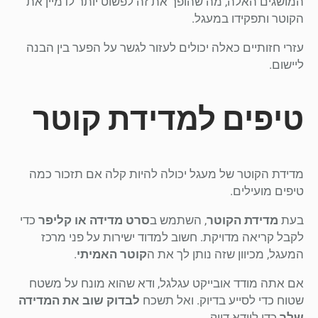
המושגים האלה, מה שהופך את זה לפשוט יותר לדמיין את
הקוטר ותפקידו במעגל.
עזרי חזותיים כאלה יכולים לעזור לגשר על הפער בין הבנה
ליישום.
טיפים למדידת קוטר
מדידת הקוטר של מעגל יכולה להיות קלה אם תזכור כמה
טיפים מועילים.
בעת
מדידת הקוטר
, השתמש ב
סרט מדידה או קליפר
כדי
לקבל קריאה מדויקת. חשוב למדוד ישירות על פני מרכז
המעגל, מכיוון שזה נותן לך את ה
קוטר האמיתי
.
אם אתה מודד אובייקט עגלגל, ודא שהוא מונח על משטח
שטוח כדי לסייע בדיוק. ואל תשכח
לבדוק שוב את המדידה
שלך
כדי לוודא דיוק.