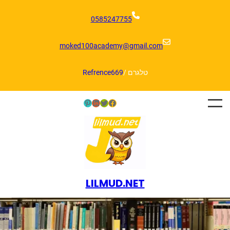
דלג
תוכן
0585247755
moked100academy@gmail.com
טלגרם /
Refrence669
Pinterest
LinkedIn
Twitter
Facebook
LILMUD.NET