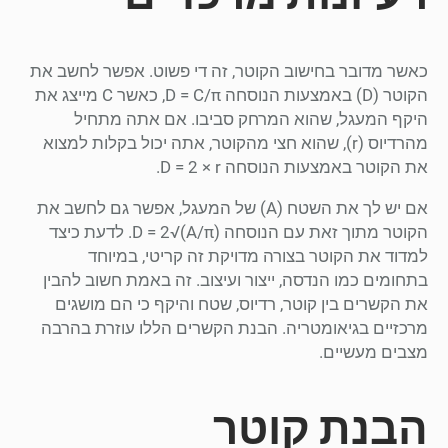
כאשר מדובר בחישוב הקוטר, זה די פשוט. אפשר לחשב את
הקוטר (D) באמצעות הנוסחה D = C/π, כאשר C מייצג את
היקף המעגל, שהוא המרחק סביבו. אם אתה מתחיל
מהרדיוס (r), שהוא חצי מהקוטר, אתה יכול בקלות למצוא
את הקוטר באמצעות הנוסחה D = 2 × r.
אם יש לך את השטח (A) של המעגל, אפשר גם לחשב את
הקוטר מתוך זאת עם הנוסחה D = 2√(A/π). לדעת כיצד
למדוד את הקוטר בצורה מדויקת זה קריטי, במיוחד
בתחומים כמו הנדסה, ייצור ועיצוב. זה באמת חשוב להבין
את הקשרים בין קוטר, רדיוס, שטח והיקף כי הם מושגים
מרכזיים בגיאומטריה. הבנת הקשרים הללו עוזרת בהרבה
מצבים מעשיים.
הבנת קוטר