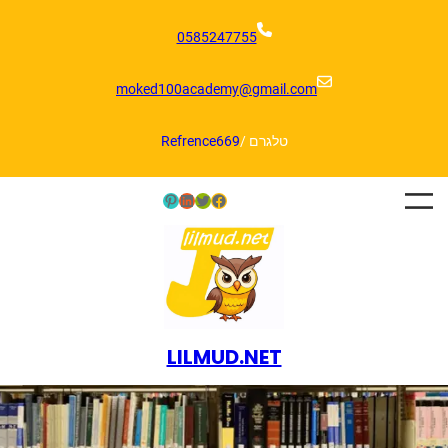
דלג
תוכן
0585247755
moked100academy@gmail.com
טלגרם /
Refrence669
Pinterest
LinkedIn
Twitter
Facebook
LILMUD.NET