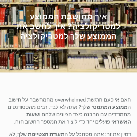
איך מחושבת הממוצע
למטריקולציה? איך לחשב את
הממוצע שלך למטריקולציה
האם אי פעם הרגשת overwhelmed מהמחשבה על חישוב
ה
ממוצע המתמטי
שלך? אתה לא לבד. רבים מהסטודנטים
מתמודדים עם ההבנה כיצד הציונים שלהם ו
שעות
האשראי
פועלים יחד כדי ליצור את המספר החשוב הזה.
דמיין את זה: אתה מסתכל על ה
תעודת הצטיינות
שלך, לא